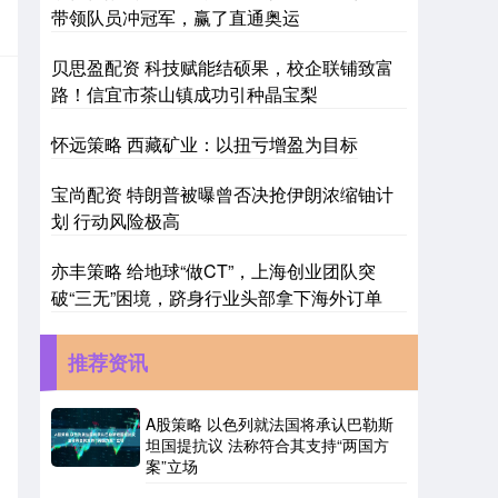
带领队员冲冠军，赢了直通奥运
贝思盈配资 科技赋能结硕果，校企联铺致富
路！信宜市茶山镇成功引种晶宝梨
怀远策略 西藏矿业：以扭亏增盈为目标
宝尚配资 特朗普被曝曾否决抢伊朗浓缩铀计
划 行动风险极高
亦丰策略 给地球“做CT”，上海创业团队突
破“三无”困境，跻身行业头部拿下海外订单
推荐资讯
A股策略 以色列就法国将承认巴勒斯
坦国提抗议 法称符合其支持“两国方
案”立场