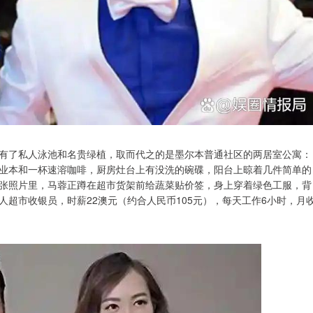
有了私人泳池和名贵绿植，取而代之的是墨尔本普通社区的两居室公寓：
业本和一杯速溶咖啡，厨房灶台上有没洗的碗碟，阳台上晾着几件简单的
张照片里，马蓉正蹲在超市货架前给蔬菜贴价签，身上穿着绿色工服，背
超市收银员，时薪22澳元（约合人民币105元），每天工作6小时，月