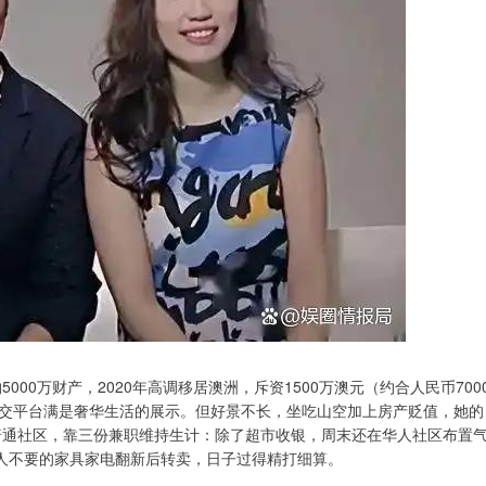
000万财产，2020年高调移居澳洲，斥资1500万澳元（约合人民币700
交平台满是奢华生活的展示。但好景不长，坐吃山空加上房产贬值，她的
本普通社区，靠三份兼职维持生计：除了超市收银，周末还在华人社区布置
别人不要的家具家电翻新后转卖，日子过得精打细算。