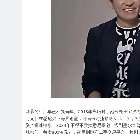
马蓉的生活早已不复当年。2018年离婚时，她分走王宝强约5
万元）在悉尼买下海景别墅，开着保时捷接送女儿上学，社
资产迅速缩水，2024年不得不卖掉悉尼豪宅，搬到墨尔
球拱门（每次800澳元），夜里则蹲守二手交易平台，捡