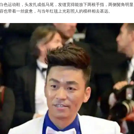
白色运动鞋，头发扎成低马尾，发缝宽得能放下两根手指，两侧鬓角明显
容也带着一丝疲惫，与当年红毯上光彩照人的模样相去甚远。