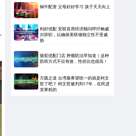
锅牛配资 父母好好学习 孩子天天向上
利好优配 安联首席经济顾问呼吁鲍威
尔辞职，以确保美联储独立性不受威
中
胁
骆驼优配门店 肿瘤防治早知道｜这种
防癌方式不仅有效，性价比也很高！
方圆之道 台湾最希望统一的就是柯文
哲了吧？ 柯文哲被判刑17年，在民进
党掌权的