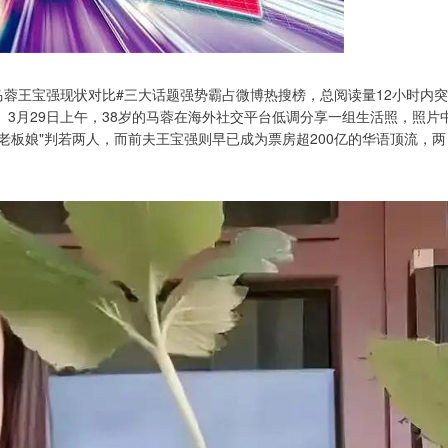
# #马蓉王宝强现状对比#三大话题强势霸占微博热搜榜，总阅读量12小时内突
。3月29日上午，38岁的马蓉在海外社交平台低调分享一组生活照，照片
老板娘"判若两人，而前夫王宝强则早已成为票房超200亿的华语顶流，两