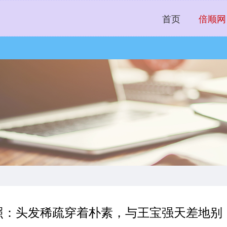
首页
倍顺网
活照：头发稀疏穿着朴素，与王宝强天差地别