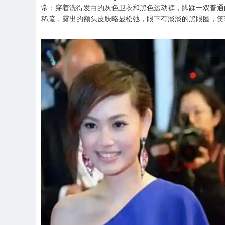
常：穿着洗得发白的灰色卫衣和黑色运动裤，脚踩一双普通
稀疏，露出的额头皮肤略显松弛，眼下有淡淡的黑眼圈，笑