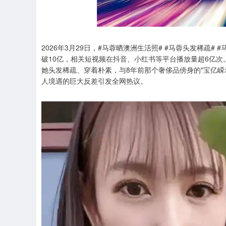
2026年3月29日，#马蓉晒澳洲生活照# #马蓉头发稀疏
破10亿，相关短视频在抖音、小红书等平台播放量超6亿次
她头发稀疏、穿着朴素，与8年前那个奢侈品傍身的"宝亿嵘
人境遇的巨大反差引发全网热议。