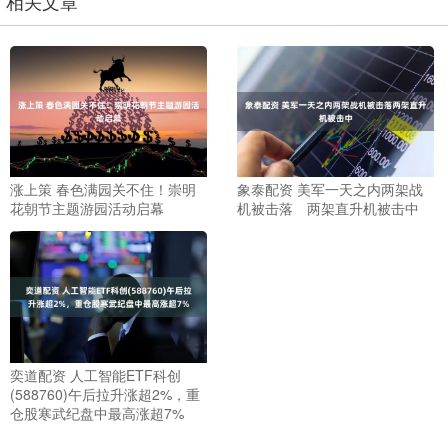
相关文章
涨上策 春色满园关不住！崇明
象泰配资 美军一天之内两架战
花朝节主题游园活动启幕
机被击落 两架直升机被击中
奕道配资 人工智能ETF科创
(588760)午后拉升涨超2%，重
仓股寒武纪盘中最高涨超7%