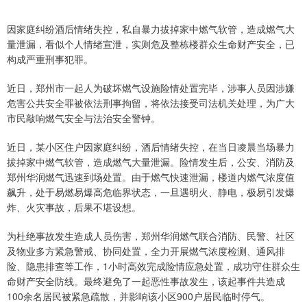
因家庭纠纷酒后情绪失控，私自暴力拔掉家中燃气软管，造成燃气大
量泄漏，看似个人情绪宣泄，实则危及整栋楼群众生命财产安全，已
构成严重刑事犯罪。
近日，郑州市一起人为破坏燃气设施险情处置完毕，涉事人员因涉嫌
危害公共安全罪被依法刑事拘留，将依法接受司法机关处理，为广大
市民敲响燃气安全与法治安全警钟。
近日，某小区住户因家庭纠纷，酒后情绪失控，在当日凌晨当场暴力
拔掉家中燃气软管，造成燃气大量泄漏。险情发生后，公安、消防及
郑州华润燃气迅速到场处置。由于燃气快速泄漏，楼道内燃气浓度值
飙升，处于易燃易爆高危临界状态，一旦遇明火、静电，极易引发爆
炸、火灾事故，后果不堪设想。
为杜绝事故发生造成人员伤害，郑州华润燃气联合消防、民警、社区
及物业多方紧急警戒、协同处置，全力开展燃气浓度检测、通风排
险、隐患排查等工作，1小时高效完成险情应急处置，成功守住群众生
命财产安全防线。最终避免了一起恶性事故发生，该起事件共造成
100余名居民被紧急疏散，并影响该小区900户居民临时停气。