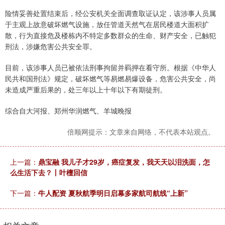
险情妥善处置结束后，经公安机关全面调查取证认定，该涉事人员属
于主观上故意破坏燃气设施，放任管道天然气在居民楼道大面积扩
散，行为直接危及楼栋内不特定多数群众的生命、财产安全，已触犯
刑法，涉嫌危害公共安全罪。
目前，该涉事人员已被依法刑事拘留并羁押在看守所。根据《中华人
民共和国刑法》规定，破坏燃气等易燃易爆设备，危害公共安全，尚
未造成严重后果的，处三年以上十年以下有期徒刑。
综合自大河报、郑州华润燃气、羊城晚报
倍顺网提示：文章来自网络，不代表本站观点。
上一篇：
鼎宝融 我儿子才29岁，癌症复发，我天天以泪洗面，怎
么生活下去？丨叶檀回信
下一篇：
牛人配资 夏秋航季明日启幕多家航司航线“上新”