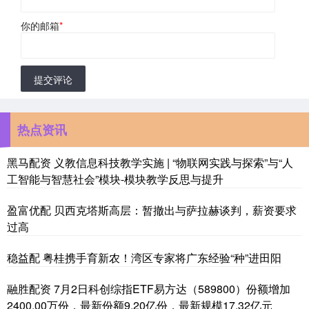
你的邮箱
*
提交评论
热点资讯
黑马配资 义教信息科技教学实施 | “物联网实践与探索”与“人
工智能与智慧社会”模块-模块教学反思与提升
盈富优配 贝西克塔斯高层：暂撤出与萨拉赫谈判，薪资要求
过高
稳益配 粤桂携手育新农！湾区专家将广东经验“种”进田阳
融胜配资 7月2日科创综指ETF易方达（589800）份额增加
2400.00万份，最新份额9.20亿份，最新规模17.32亿元