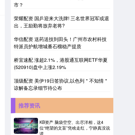
市？
荣耀配资 国乒迎来大洗牌! 三名世界冠军或退
出，王励勤将放弃老将?
华信配资 送药送技到田头！广州市农村科技
特派员护航增城番石榴稳产提质
桥宜速配 涨超2.1%，港股通互联网ETF华夏
(520910)盘中上涨2.19%
顶级配资 美伊19日签协议,以色列＂不知情＂
谅解备忘录细节待公布
推荐资讯
KB资产 脑袋空空、出尽洋相，这4
位“绝望的文盲”凭啥走红，宁静真没说
谎