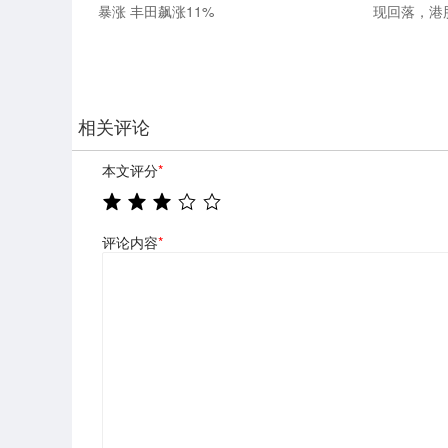
暴涨 丰田飙涨11%
现回落，港
相关评论
本文评分
*
评论内容
*