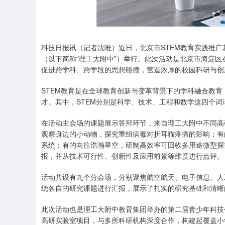
科技日报讯（记者沈唯）近日，北京市STEM教育实践推
（以下简称“理工大附中”）举行。此次活动是北京市海淀区
促进跨学科、跨学段的思想碰撞，营造浓厚的校园科研与创
STEM教育是在全球教育创新与变革背景下的学科融合教
才。其中，STEM分别是科学、技术、工程和数学这四个词
在活动主会场的课题展示答辩环节，来自理工大附中不同高
观察身边的小动物，探究重组病毒对折耳猫疼痛的影响；有
系统；有的向往浩瀚星空，研制高效率可回收多用途微型探
报，并从技术可行性、创新性及应用前景等维度进行点评。
活动共设有九个分会场，分别聚焦航空航天、电子信息、人
绕各自的研究课题进行汇报，展示了扎实的研究基础和清晰
此次活动也是理工大附中教育集团举办的第二届青少年科技
高研实验室项目，与多所科研机构深度合作，构建起覆盖小