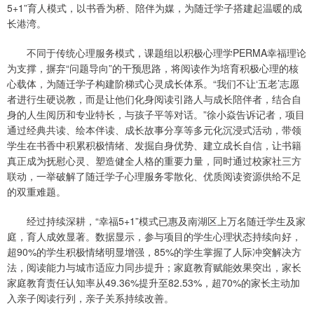
5+1”育人模式，以书香为桥、陪伴为媒，为随迁学子搭建起温暖的成
长港湾。
不同于传统心理服务模式，课题组以积极心理学PERMA幸福理论
为支撑，摒弃“问题导向”的干预思路，将阅读作为培育积极心理的核
心载体，为随迁学子构建阶梯式心灵成长体系。“我们不让‘五老’志愿
者进行生硬说教，而是让他们化身阅读引路人与成长陪伴者，结合自
身的人生阅历和专业特长，与孩子平等对话。”徐小焱告诉记者，项目
通过经典共读、绘本伴读、成长故事分享等多元化沉浸式活动，带领
学生在书香中积累积极情绪、发掘自身优势、建立成长自信，让书籍
真正成为抚慰心灵、塑造健全人格的重要力量，同时通过校家社三方
联动，一举破解了随迁学子心理服务零散化、优质阅读资源供给不足
的双重难题。
经过持续深耕，“幸福5+1”模式已惠及南湖区上万名随迁学生及家
庭，育人成效显著。数据显示，参与项目的学生心理状态持续向好，
超90%的学生积极情绪明显增强，85%的学生掌握了人际冲突解决方
法，阅读能力与城市适应力同步提升；家庭教育赋能效果突出，家长
家庭教育责任认知率从49.36%提升至82.53%，超70%的家长主动加
入亲子阅读行列，亲子关系持续改善。