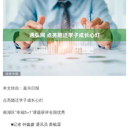
本文转自：嘉兴日报
点亮随迁学子成长心灯
南湖区“幸福5+1”课题获评全国优秀
■记者 钟鑫媛 通讯员 蔡毓霖