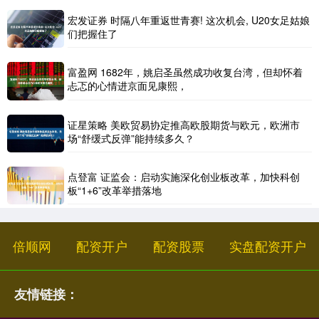
宏发证券 时隔八年重返世青赛! 这次机会, U20女足姑娘
们把握住了
富盈网 1682年，姚启圣虽然成功收复台湾，但却怀着
忐忑的心情进京面见康熙，
证星策略 美欧贸易协定推高欧股期货与欧元，欧洲市
场“舒缓式反弹”能持续多久？
点登富 证监会：启动实施深化创业板改革，加快科创
板“1+6”改革举措落地
倍顺网
配资开户
配资股票
实盘配资开户
友情链接：