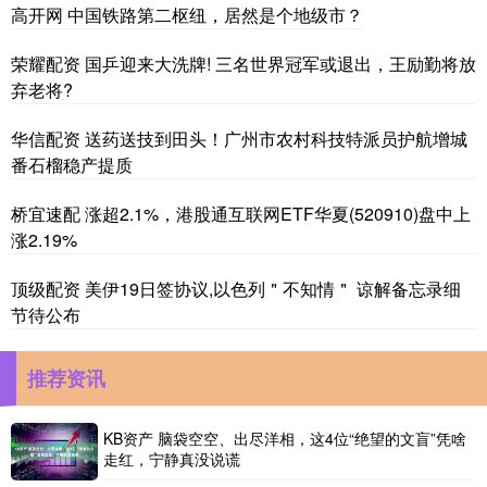
高开网 中国铁路第二枢纽，居然是个地级市？
荣耀配资 国乒迎来大洗牌! 三名世界冠军或退出，王励勤将放
弃老将?
华信配资 送药送技到田头！广州市农村科技特派员护航增城
番石榴稳产提质
桥宜速配 涨超2.1%，港股通互联网ETF华夏(520910)盘中上
涨2.19%
顶级配资 美伊19日签协议,以色列＂不知情＂ 谅解备忘录细
节待公布
推荐资讯
KB资产 脑袋空空、出尽洋相，这4位“绝望的文盲”凭啥
走红，宁静真没说谎