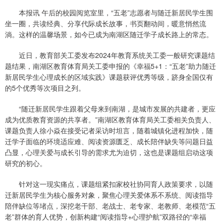
本报讯 午后的校园阅览室里，“五老”志愿者与随迁新居民学生围
坐一圈，共读经典、分享代际成长故事，书页翻动间，暖意悄然流
淌。这样的温馨场景，如今已成为南湖区随迁学子成长路上的常态。
近日，教育部关工委发布2024年教育系统关工委一般研究课题结
题结果，南湖区教育体育局关工委申报的《幸福5+1：“五老”助力随迁
新居民学生心理成长的区域实践》课题获评优秀等级，跻身全国仅有
的5个优秀等次项目之列。
“随迁新居民学生跟着父母来到南湖，是城市发展的共建者，更应
成为优质教育资源的共享者。”南湖区教育体育局关工委相关负责人、
课题负责人徐小焱在接受记者采访时坦言，随着城镇化进程加快，随
迁学子面临的环境适应难、阅读资源匮乏、成长陪伴缺失等问题日益
凸显，心理关爱与成长引导的需求尤为迫切，这也是课题组启动这项
研究的初心。
针对这一现实痛点，课题组紧扣家校社协同育人政策要求，以随
迁新居民学生为核心服务对象，聚焦心理关爱体系不系统、阅读指导
陪伴缺位等堵点，深挖老干部、老战士、老专家、老教师、老模范“五
老”群体的育人优势，创新构建“阅读指导+心理护航”双路径的“幸福