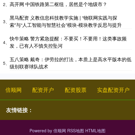
高开网 中国铁路第二枢纽，居然是个地级市？
2、
黑马配资 义教信息科技教学实施 | “物联网实践与探
3、
索”与“人工智能与智慧社会”模块-模块教学反思与提升
快牛策略 警方紧急提醒：不要买！不要用！这类事故频
4、
发，已有人不慎失控坠河
五八策略 戴奇：伊劳拉的打法，本质上是高水平版本的低
5、
级别联赛球队战术
倍顺网
配资开户
配资股票
实盘配资开户
友情链接：
Powered by
倍顺网
RSS地图
HTML地图