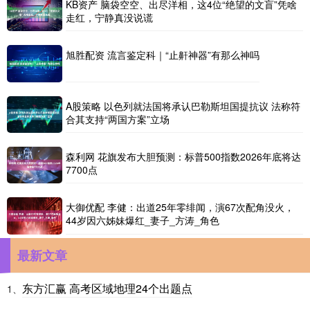
KB资产 脑袋空空、出尽洋相，这4位“绝望的文盲”凭啥
走红，宁静真没说谎
旭胜配资 流言鉴定科｜“止鼾神器”有那么神吗
A股策略 以色列就法国将承认巴勒斯坦国提抗议 法称符
合其支持“两国方案”立场
森利网 花旗发布大胆预测：标普500指数2026年底将达
7700点
大御优配 李健：出道25年零绯闻，演67次配角没火，
44岁因六姊妹爆红_妻子_方涛_角色
最新文章
东方汇赢 高考区域地理24个出题点
1、