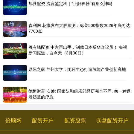
旭胜配资 流言鉴定科｜“止鼾神器”有那么神吗
森利网 花旗发布大胆预测：标普500指数2026年底将达
7700点
粤有钱配资 中方再出手，制裁日本反华众议员！ 央视
新闻报道，自今天（3月30日）
鼎际之家 兰州大学：闭环生态打造氢能产业创新高地
德恒财富 安帅: 国家队和俱乐部经历完全不同, 像一种返
老还童的疗愈
倍顺网
配资开户
配资股票
实盘配资开户