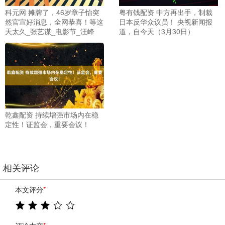
科元网 摊牌了，46岁章子怡突
粤有钱配资 中方再出手，制裁
然官宣好消息，全网恭喜！等这
日本反华众议员！ 央视新闻报
天太久_张艺谋_电影节_汪峰
道，自今天（3月30日）
乾鑫配资 持续增强市场内在稳
定性！证监会，重要会议！
相关评论
本文评分
*