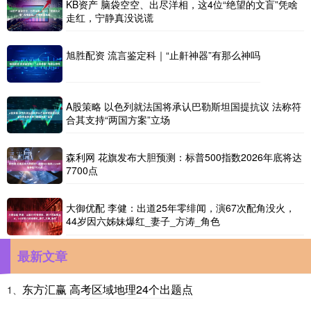
KB资产 脑袋空空、出尽洋相，这4位“绝望的文盲”凭啥
走红，宁静真没说谎
旭胜配资 流言鉴定科｜“止鼾神器”有那么神吗
A股策略 以色列就法国将承认巴勒斯坦国提抗议 法称符
合其支持“两国方案”立场
森利网 花旗发布大胆预测：标普500指数2026年底将达
7700点
大御优配 李健：出道25年零绯闻，演67次配角没火，
44岁因六姊妹爆红_妻子_方涛_角色
最新文章
东方汇赢 高考区域地理24个出题点
1、