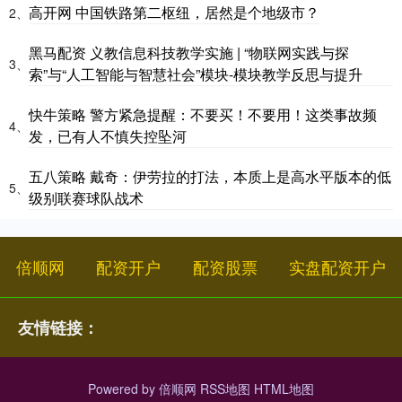
高开网 中国铁路第二枢纽，居然是个地级市？
2、
黑马配资 义教信息科技教学实施 | “物联网实践与探
3、
索”与“人工智能与智慧社会”模块-模块教学反思与提升
快牛策略 警方紧急提醒：不要买！不要用！这类事故频
4、
发，已有人不慎失控坠河
五八策略 戴奇：伊劳拉的打法，本质上是高水平版本的低
5、
级别联赛球队战术
倍顺网
配资开户
配资股票
实盘配资开户
友情链接：
Powered by
倍顺网
RSS地图
HTML地图